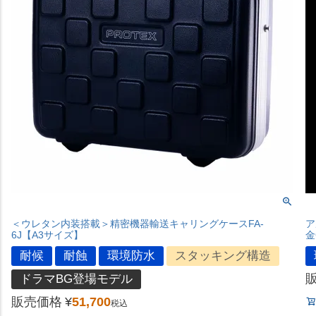
＜ウレタン内装搭載＞精密機器輸送キャリングケースFA-
ア
6J【A3サイズ】
金
耐候
耐蝕
環境防水
スタッキング構造
ドラマBG登場モデル
販売価格
¥
51,700
税込