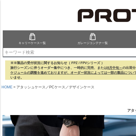
キャリーケース一覧
ガレージコンテナ一覧
検索
※※製品の受付状況に関するお知らせ（ FPZ / FPVシリーズ ）
旅行シーズンに伴うオーダー集中につき、一時的に完売、または
8月中旬～
の出荷分
ケジュールの調整を進めておりますが、オーダー状況によっては一部の製品につい
いませ。
HOME
アタッシュケース／PCケース／デザインケース
アタ