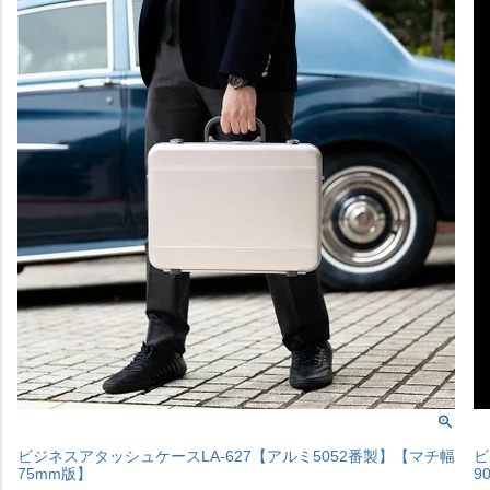
ビジネスアタッシュケースLA-627【アルミ5052番製】【マチ幅
ビ
75mm版】
9