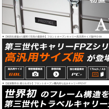
▼【初回生産版が1週間で完売の最新作】フロントオープンキャリー高汎用サイズ版FPZ-09
▼【追加製作分 残りわずか】フロントオープン機内持ち込みキャリーFPZ-07