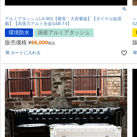
アルミアタッシュLA-902【横長・大容量版】【ダイヤル錠搭
＜
載】【高張力アルミ合金G4B-T4】
5
環境防水
国産アルミアタッシュ
販売価格
¥
66,000
税込
カートに入れる