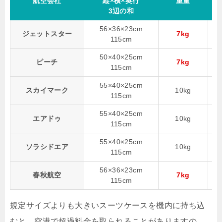
航空会社
縦×横×奥行
重量
3辺の和
56×36×23cm
ジェットスター
7kg
公
115cm
50×40×25cm
ピーチ
7kg
公
115cm
55×40×25cm
スカイマーク
10kg
公
115cm
55×40×25cm
エアドゥ
10kg
公
115cm
55×40×25cm
ソラシドエア
10kg
公
115cm
56×36×23cm
春秋航空
7kg
公
115cm
規定サイズよりも大きいスーツケースを機内に持ち込
むと、空港で超過料金を取られることがありますの