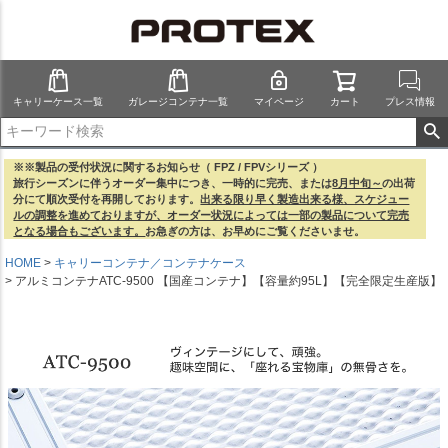
キャリーケース一覧
ガレージコンテナ一覧
マイページ
カート
プレス情報
※※製品の受付状況に関するお知らせ（ FPZ / FPVシリーズ ）
旅行シーズンに伴うオーダー集中につき、一時的に完売、または
8月中旬～
の出荷
分にて順次受付を再開しております。
出来る限り早く製造出来る様、スケジュー
ルの調整を進めておりますが、オーダー状況によっては一部の製品について完売
となる場合もございます。
お急ぎの方は、お早めにご覧くださいませ。
HOME
キャリーコンテナ／コンテナケース
アルミコンテナATC-9500 【国産コンテナ】【容量約95L】【完全限定生産版】