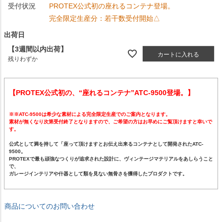
受付状況
PROTEX公式初の座れるコンテナ登場。
完全限定生産分：若干数受付開始△
出荷日
【3週間以内出荷】
カートに入れる
残りわずか
【PROTEX公式初の、“座れるコンテナ”ATC-9500登場。】
※※ATC-9500は希少な素材による完全限定生産でのご案内となります。
素材が無くなり次第受付終了となりますので、ご希望の方はお早めにご覧頂けますと幸いで
す。
公式として満を持して「座って頂けますとお伝え出来るコンテナとして開発されたATC-
9500。
PROTEXで最も頑強なつくりが追求された設計に、ヴィンテージマテリアルをあしらうこと
で、
ガレージインテリアや什器として類を見ない無骨さを獲得したプロダクトです。
商品についてのお問い合わせ