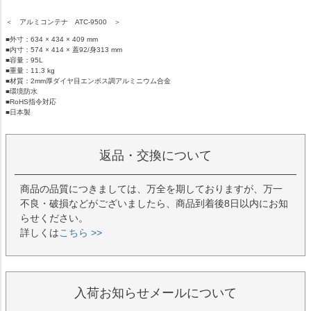
＜ アルミコンテナ ATC-9500 ＞
■外寸：634 × 434 × 409 mm
■内寸：574 × 414 × 蓋92/身313 mm
■容量：95L
■重量：11.3 kg
■材質：2mm厚ダイヤ目エンボス調アルミニウム合金
■環境防水
■RoHS指令対応
■日本製
返品・交換について
商品の品質につきましては、万全を期しておりますが、万一
不良・破損などがございましたら、商品到着後8日以内にお知
らせください。
詳しくは
こちら >>
入荷お知らせメールについて