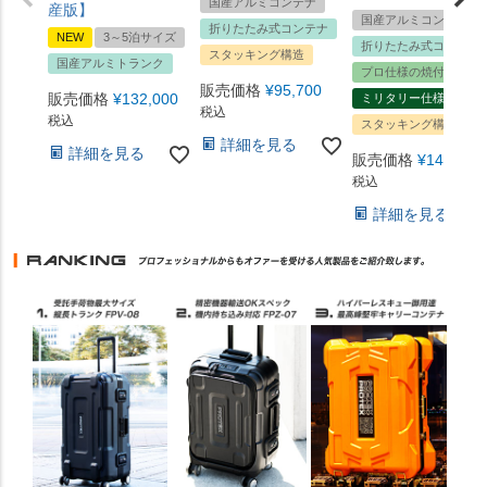
国産アルミコンテナ
産版】
国産アルミコンテナ
折りたたみ式コンテナ
NEW
3～5泊サイズ
折りたたみ式コンテナ
スタッキング構造
国産アルミトランク
プロ仕様の焼付塗装
販売価格
¥
95,700
販売価格
¥
132,000
ミリタリー仕様
税込
税込
スタッキング構造
詳細を見る
詳細を見る
販売価格
¥
140,800
税込
詳細を見る