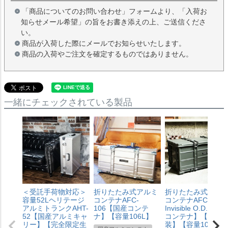
「商品についてのお問い合わせ」フォームより、「入荷お
知らせメール希望」の旨をお書き添えの上、ご送信くださ
い。
商品が入荷した際にメールでお知らせいたします。
商品の入荷やご注文を確定するものではありません。
一緒にチェックされている製品
＜受託手荷物対応＞
折りたたみ式アルミ
折りたたみ式アル
容量52Lヘリテージ
コンテナAFC-
コンテナAFC-106
アルミトランクAHT-
106【国産コンテ
Invisible O.D. 【国
52【国産アルミキャ
ナ】【容量106L】
コンテナ】【焼付
リー】【完全限定生
装】【容量106L】