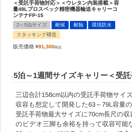
＜受託手荷物対応＞＜ウレタン内装搭載＞容
量49Lプロスペック精密機器輸送キャリーコ
ンテナFP-15
2～5泊サイズ
耐候
耐蝕
環境防水
スタッキング構造
販売価格
¥
91,300
税込
5泊～1週間サイズキャリー＜受
三辺合計158cm以内の受託手荷物サ
収容も想定して開発した63～79L容量
受託手荷物最大サイズに70cm長尺の収
のビデオ三脚も余裕を持って収容可能な業