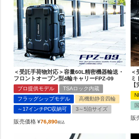
＜受託手荷物対応＞容量60L精密機器輸送・
＜
フロントオープン型4輪キャリーFPZ-09
ミ
【
プロ提供モデル
TSAロック内蔵
N
フラッグシップモデル
高機動静音四輪
～17インチPC収納可
3～5泊サイズ
販
販売価格
¥
76,890
税込