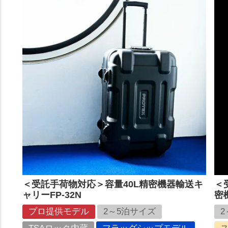
＜受託手荷物対応＞容量40L精密機器輸送キ
＜
ャリーFP-32N
密
プロ提供モデル
2～5泊サイズ
2