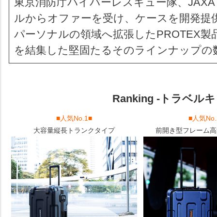
東京消防庁ハイパーレスキュー隊、JAXA 
ルからオファーを受け、ケースを開発提
パーソナルの領域へ拡張したPROTEX製
を結集した堅固たるそのラインナップの
Ranking -トラベ
■人気No.1■
■人気No.
大容量縦長トランクタイプ
前開き型フレーム高