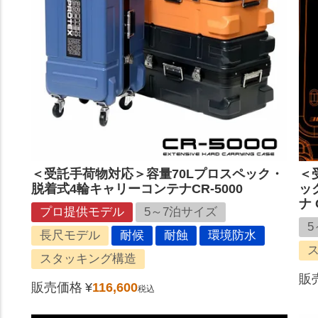
＜受託手荷物対応＞容量70Lプロスペック・
＜
脱着式4輪キャリーコンテナCR-5000
ッ
ナ 
プロ提供モデル
5～7泊サイズ
5
長尺モデル
耐候
耐蝕
環境防水
スタッキング構造
販
販売価格
¥
116,600
税込