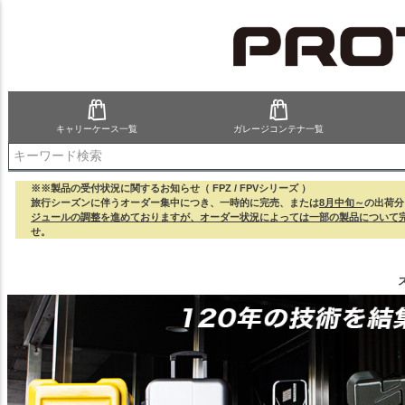
キャリーケース一覧
ガレージコンテナ一覧
検索
※※製品の受付状況に関するお知らせ（ FPZ / FPVシリーズ ）
旅行シーズンに伴うオーダー集中につき、一時的に完売、または
8月中旬～
の出荷分
ジュールの調整を進めておりますが、オーダー状況によっては一部の製品について
せ。