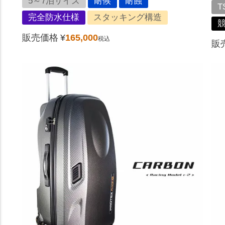
5～7泊サイズ
耐候
耐蝕
T
完全防水仕様
スタッキング構造
販売価格
¥
165,000
税込
販