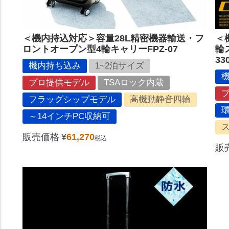
＜機内持込対応＞容量28L精密機器輸送・フ
＜
ロントオープン型4輪キャリーFPZ-07
輪
33
機内持ち込み
1~2泊サイズ
プロ提供モデル
TSAロック内蔵
フラッグシップモデル
高機動静音四輪
～14インチPC収納可
販売価格
¥
61,270
税込
販