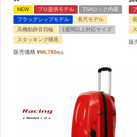
NEW
プロ提供モデル
TSAロック内蔵
フラッグシップモデル
長尺モデル
高機動静音四輪
1週間以上対応サイズ
スタッキング構造
販
販売価格
¥
98,780
税込