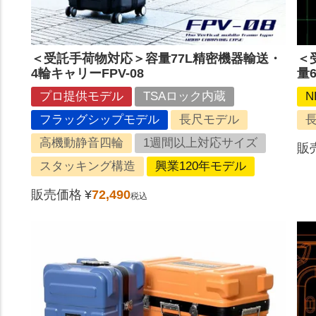
＜受託手荷物対応＞容量77L精密機器輸送・
＜
4輪キャリーFPV-08
量
プロ提供モデル
TSAロック内蔵
N
フラッグシップモデル
長尺モデル
高機動静音四輪
1週間以上対応サイズ
販
スタッキング構造
興業120年モデル
販売価格
¥
72,490
税込