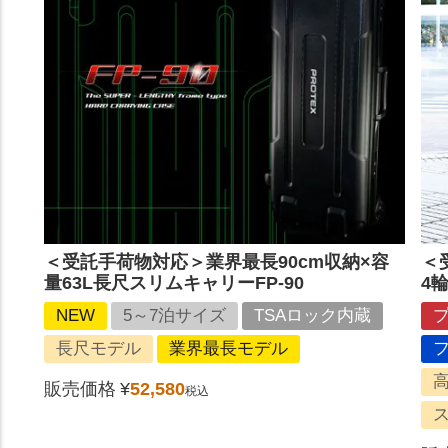
＜受託手荷物対応＞業界最長90cm収納×容
＜
量63L長尺スリムキャリーFP-90
4輪
NEW
5～7泊サイズ
TSAロック内蔵
長尺モデル
業界最長モデル
販売価格
¥
52,580
税込