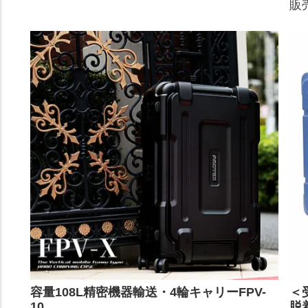
販
容量108L精密機器輸送・4輪キャリーFPV-
＜
10
脱