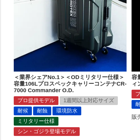
＜業界シェアNo.1＞＜ODミリタリー仕様＞
容
容量106LプロスペックキャリーコンテナCR-
ィ
7000 Commander O.D.
プロ提供モデル
1週間以上対応サイズ
耐候
耐蝕
環境防水
販
ミリタリー仕様
シン・ゴジラ登場モデル