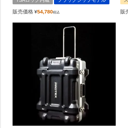
TSAロック内蔵
フラッグシップモデル
販売価格
¥
54,780
販
税込