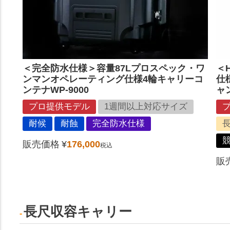
＜完全防水仕様＞容量87Lプロスペック・ワ
＜
ンマンオペレーティング仕様4輪キャリーコ
仕様
ンテナWP-9000
ャ
プロ提供モデル
1週間以上対応サイズ
耐候
耐蝕
完全防水仕様
販売価格
¥
176,000
税込
販
長尺収容キャリー