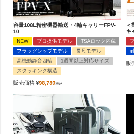
容量108L精密機器輸送・4輪キャリーFPV-
＜
10
キ
NEW
プロ提供モデル
TSAロック内蔵
フラッグシップモデル
長尺モデル
高機動静音四輪
1週間以上対応サイズ
販
スタッキング構造
販売価格
¥
98,780
税込