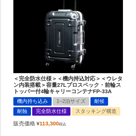
＜完全防水仕様＞＜機内持込対応＞＜ウレタ
ン内装搭載＞容量27Lプロスペック・前輪ス
トッパー付4輪キャリーコンテナFP-33A
機内持ち込み
1~2泊サイズ
耐候
耐蝕
完全防水仕様
スタッキング構造
販売価格
¥
113,300
税込