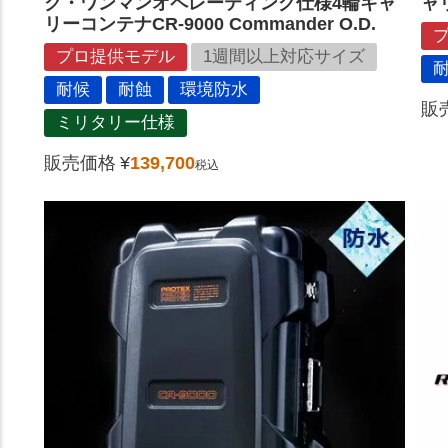
ク・ワンマンオペレーティング仕様4輪キャ
ャ
リーコンテナCR-9000 Commander O.D.
プロ提供モデル
1週間以上対応サイズ
耐候
耐蝕
環境防水
販
ミリタリー仕様
販売価格
¥
139,700
税込