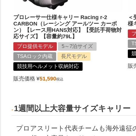
プロレーサー仕様キャリー Racing r-2
＜
CARBON（レーシング アールツー カーボ
様キ
ン）【レース用HANS対応】【受託手荷物対
応サイズ】【容量約79L】
T
プロ提供モデル
5～7泊サイズ
TSAロック内蔵
長尺モデル
販
競技用ヘルメット収納対応
販売価格
¥
51,590
税込
1週間以上大容量サイズキャリー
プロアスリート代表チームも海外遠征の