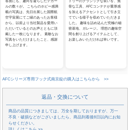
各面にも、趣向を凝らしたデカー
トリーのクラシックな装いを、無
ルの数々が。 こちらのホビー感満
骨な工具、AFCコンテナが重厚感
載の写真は、先日出展した国際航
を加えるアクセントとして引き立
空宇宙展にてご縁のあったお客様
てている様子を収めていただきま
から、以前より当社製品を愛用い
した。 趣味を詰め込んだ究極の秘
ただいているとのお声とともに頂
密基地、ガレージ。 理想の趣味空
戴した一枚になります。 素敵なお
間を創り上げるアイテムとして、
写真をいただけましたこと、感謝
お楽しみいただければ幸いです。
申し上げます。
AFCシリーズ専用フック式南京錠の購入はこちらから >>
返品・交換について
商品の品質につきましては、万全を期しておりますが、万一
不良・破損などがございましたら、商品到着後8日以内にお知
らせください。
詳しくは
こちら >>