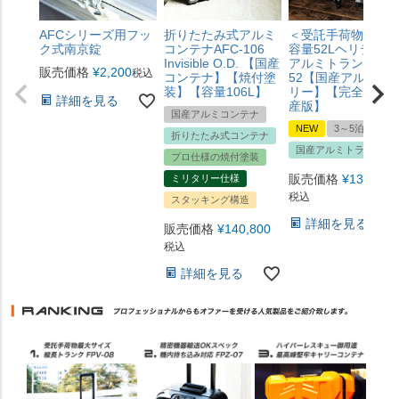
AFCシリーズ用フッ
折りたたみ式アルミ
＜受託手荷物対応
ク式南京錠
コンテナAFC-106
容量52Lヘリテージ
Invisible O.D. 【国産
アルミトランクAHT
販売価格
¥
2,200
税込
コンテナ】【焼付塗
52【国産アルミキ
装】【容量106L】
リー】【完全限定
詳細を見る
産版】
国産アルミコンテナ
NEW
3～5泊サイズ
折りたたみ式コンテナ
国産アルミトランク
プロ仕様の焼付塗装
販売価格
¥
132,000
ミリタリー仕様
税込
スタッキング構造
詳細を見る
販売価格
¥
140,800
税込
詳細を見る