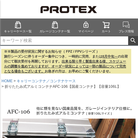
キャリーケース一覧
ガレージコンテナ一覧
マイページ
カート
プレス情報
※※製品の受付状況に関するお知らせ（ FPZ / FPVシリーズ ）
旅行シーズンに伴うオーダー集中につき、一時的に完売、または
8月中旬～
の出荷
分にて順次受付を再開しております。
出来る限り早く製造出来る様、スケジュー
ルの調整を進めておりますが、オーダー状況によっては一部の製品について完売
となる場合もございます。
お急ぎの方は、お早めにご覧くださいませ。
HOME
キャリーコンテナ／コンテナケース
折りたたみ式アルミコンテナAFC-106【国産コンテナ】【容量106L】