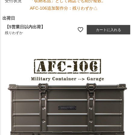
受付状況
「収納名品」として雑誌でも紹介複数。
AFC-106追加製作分：残りわずか△
出荷日
【5営業日以内出荷】
カートに入れる
残りわずか