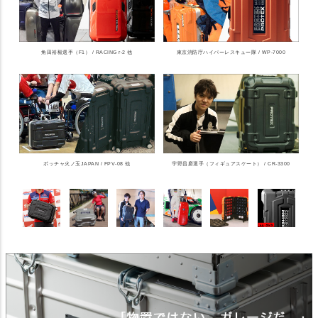
角田裕毅選手（F1） / RACING r-2 他
東京消防庁ハイパーレスキュー隊 / WP-7000
ボッチャ火ノ玉JAPAN / FPV-08 他
宇野昌磨選手（フィギュアスケート） / CR-3300