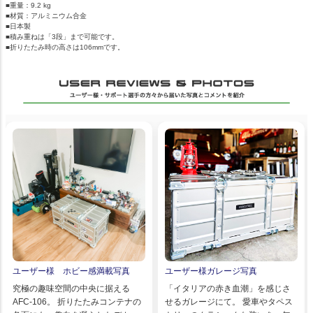
■重量：9.2 kg
■材質：アルミニウム合金
■日本製
■積み重ねは「3段」まで可能です。
■折りたたみ時の高さは106mmです。
ユーザー様 ホビー感満載写真
ユーザー様ガレージ写真
究極の趣味空間の中央に据える
「イタリアの赤き血潮」を感じさ
AFC-106。 折りたたみコンテナの
せるガレージにて。 愛車やタペス