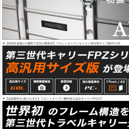
▼【初回生産版が1週間で完売の最新作】フロントオープンキャリー高汎用サイズ版FPZ-09
▼【追加製作分 残りわずか】フロントオープン機内持ち込みキャリーFPZ-07