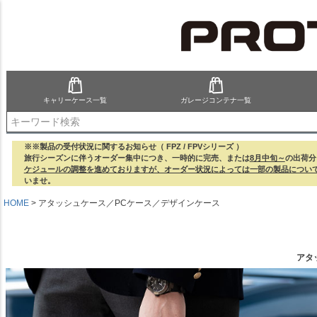
キャリーケース一覧
ガレージコンテナ一覧
検索
※※製品の受付状況に関するお知らせ（ FPZ / FPVシリーズ ）
旅行シーズンに伴うオーダー集中につき、一時的に完売、または
8月中旬～
の出荷分
ケジュールの調整を進めておりますが、オーダー状況によっては一部の製品につい
いませ。
HOME
アタッシュケース／PCケース／デザインケース
アタ