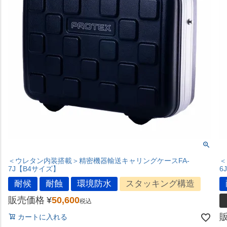
＜ウレタン内装搭載＞精密機器輸送キャリングケースFA-
＜
7J【B4サイズ】
6
耐候
耐蝕
環境防水
スタッキング構造
販売価格
¥
50,600
税込
カートに入れる