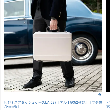
ビジネスアタッシュケースLA-627【アルミ5052番製】【マチ幅
ビ
75mm版】
9