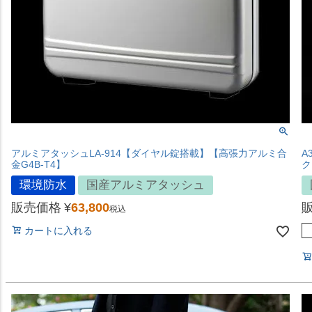
アルミアタッシュLA-914【ダイヤル錠搭載】【高張力アルミ合
A
金G4B-T4】
ク
環境防水
国産アルミアタッシュ
販売価格
¥
63,800
税込
カートに入れる