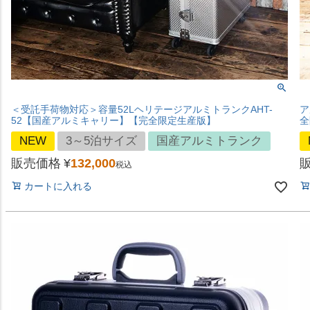
＜受託手荷物対応＞容量52LヘリテージアルミトランクAHT-
ア
52【国産アルミキャリー】【完全限定生産版】
全
NEW
3～5泊サイズ
国産アルミトランク
販売価格
¥
132,000
税込
カートに入れる