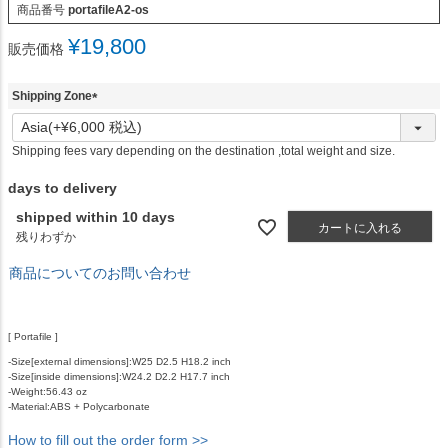
商品番号
portafileA2-os
¥
19,800
販売価格
Shipping Zone
(
必
Shipping fees vary depending on the destination ,total weight and size.
須
)
days to delivery
shipped within 10 days
カートに入れる
残りわずか
商品についてのお問い合わせ
[ Portafile ]
-Size[external dimensions]:W25 D2.5 H18.2 inch
-Size[inside dimensions]:W24.2 D2.2 H17.7 inch
-Weight:56.43 oz
-Material:ABS + Polycarbonate
How to fill out the order form >>