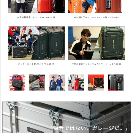
角田裕毅選手（F1） / RACING r-2 他
東京消防庁ハイパーレスキュー隊 / WP-7000
ボッチャ火ノ玉JAPAN / FPV-08 他
宇野昌磨選手（フィギュアスケート） / CR-3300