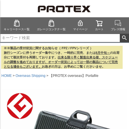
キャリーケース一覧
ガレージコンテナ一覧
マイページ
カート
プレス情報
※※製品の受付状況に関するお知らせ（ FPZ / FPVシリーズ ）
旅行シーズンに伴うオーダー集中につき、一時的に完売、または
8月中旬～
の出荷
分にて順次受付を再開しております。
出来る限り早く製造出来る様、スケジュー
ルの調整を進めておりますが、オーダー状況によっては一部の製品について完売
となる場合もございます。
お急ぎの方は、お早めにご覧くださいませ。
HOME
Overseas Shipping
【PROTEX overseas】Portafile