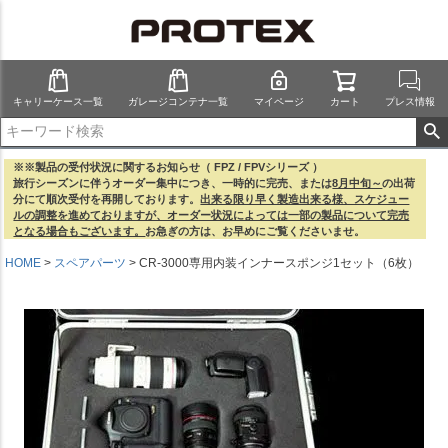
キャリーケース一覧
ガレージコンテナ一覧
マイページ
カート
プレス情報
※※製品の受付状況に関するお知らせ（ FPZ / FPVシリーズ ）
旅行シーズンに伴うオーダー集中につき、一時的に完売、または
8月中旬～
の出荷
分にて順次受付を再開しております。
出来る限り早く製造出来る様、スケジュー
ルの調整を進めておりますが、オーダー状況によっては一部の製品について完売
となる場合もございます。
お急ぎの方は、お早めにご覧くださいませ。
HOME
スペアパーツ
CR-3000専用内装インナースポンジ1セット（6枚）