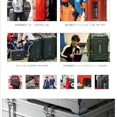
角田裕毅選手（F1） / RACING r-2 他
東京消防庁ハイパーレスキュー隊 / WP-7000
ボッチャ火ノ玉JAPAN / FPV-08 他
宇野昌磨選手（フィギュアスケート） / CR-3300