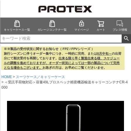
キャリーケース一覧
ガレージコンテナ一覧
マイページ
カート
プレス情報
※※製品の受付状況に関するお知らせ（ FPZ / FPVシリーズ ）
旅行シーズンに伴うオーダー集中につき、一時的に完売、または
8月中旬～
の出荷
分にて順次受付を再開しております。
出来る限り早く製造出来る様、スケジュー
ルの調整を進めておりますが、オーダー状況によっては一部の製品について完売
となる場合もございます。
お急ぎの方は、お早めにご覧くださいませ。
HOME
スーツケース／キャリーケース
＜受託手荷物対応＞容量49Lプロスペック精密機器輸送キャリーコンテナCR-4
000