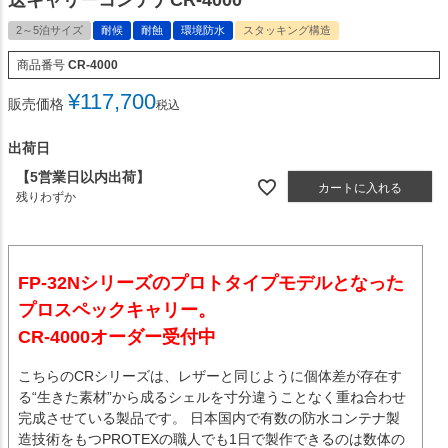
送キャリーコンテナCR-4000
2～5泊サイズ
耐候
耐蝕
環境防水
スタッキング構造
商品番号
CR-4000
¥
117,700
販売価格
税込
出荷日
【5営業日以内出荷】
カートに入れる
残りわずか
FP-32Nシリーズのプロトタイプモデルとなった
プロスペックキャリー。
CR-4000オーダー受付中
こちらのCRシリーズは、レザーと同じように個体差が存在す
る“生きた素材”から成るシェルを寸分違うことなく重ね合わせ
完成させている製品です。 日本国内で有数の防水コンテナ製
造技術をもつPROTEXの職人でも1日で製作できるのは数体の