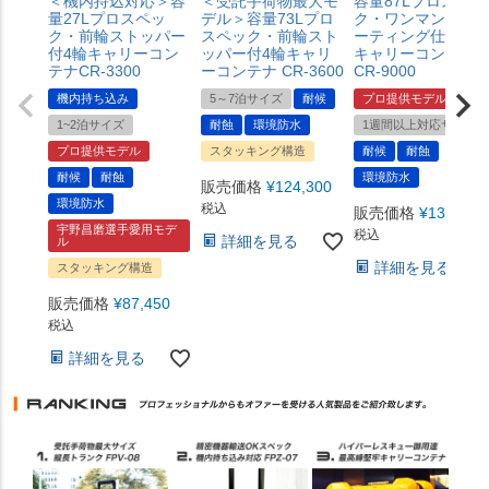
＜機内持込対応＞容
＜受託手荷物最大モ
容量87Lプロスペッ
量27Lプロスペッ
デル＞容量73Lプロ
ク・ワンマンオペ
ク・前輪ストッパー
スペック・前輪スト
ーティング仕様4輪
付4輪キャリーコン
ッパー付4輪キャリ
キャリーコンテナ
テナCR-3300
ーコンテナ CR-3600
CR-9000
機内持ち込み
5～7泊サイズ
耐候
プロ提供モデル
1~2泊サイズ
耐蝕
環境防水
1週間以上対応サイズ
プロ提供モデル
スタッキング構造
耐候
耐蝕
耐候
耐蝕
環境防水
販売価格
¥
124,300
環境防水
税込
販売価格
¥
139,700
宇野昌磨選手愛用モデ
税込
詳細を見る
ル
詳細を見る
スタッキング構造
販売価格
¥
87,450
税込
詳細を見る