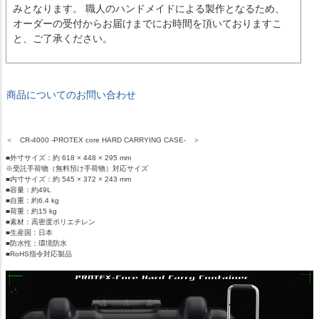
みとなります。 職人のハンドメイドによる製作となるため、
オーダーの受付からお届けまでにお時間を頂いておりますこ
と、ご了承ください。
商品についてのお問い合わせ
＜ CR-4000 -PROTEX core HARD CARRYING CASE- ＞
■外寸サイズ：約 618 × 448 × 295 mm
※受託手荷物（無料預け手荷物）対応サイズ
■内寸サイズ：約 545 × 372 × 243 mm
■容量：約49L
■自重：約6.4 kg
■荷重：約15 kg
■素材：高密度ポリエチレン
■生産国：日本
■防水性：環境防水
■RoHS指令対応製品