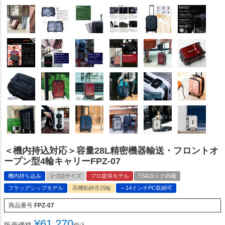
＜機内持込対応＞容量28L精密機器輸送・フロントオ
ープン型4輪キャリーFPZ-07
機内持ち込み
1~2泊サイズ
プロ提供モデル
TSAロック内蔵
フラッグシップモデル
高機動静音四輪
～14インチPC収納可
商品番号
FPZ-07
¥
61,270