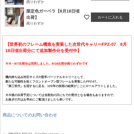
残りわずか
限定色ガーベラ【8月18日頃
出荷】
カートに入れる
残りわずか
【世界初のフレーム構造を実装した次世代キャリーFPZ-07 8月
18日頃出荷分にて追加製作分を受付中】
※※～8/7出荷分は完売しました。8/18出荷分残りわずかです
機内持ち込み対応サイズの堅牢パーソナルキャリーとして、
新たな可能性を拓くフロントオープン型フレームを実装したFPZ-07。
「第三世代」を冠するに足る、120年の技術の結実がここにロールアウトしました。
※今後の出荷予定については当面先の日にちでの受付となる場合もありますので、
お急ぎの方はお早めにご覧頂けましたら幸いです。
商品についてのお問い合わせ
＜ PROTEX FPZ-07 CarryOnLuggage ＞