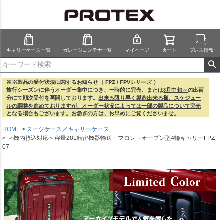
キャリーケース一覧
ガレージコンテナ一覧
マイページ
カート
プレス情報
※※製品の受付状況に関するお知らせ（ FPZ / FPVシリーズ ）
旅行シーズンに伴うオーダー集中につき、一時的に完売、または
8月中旬～
の出荷
分にて順次受付を再開しております。
出来る限り早く製造出来る様、スケジュー
ルの調整を進めておりますが、オーダー状況によっては一部の製品について完売
となる場合もございます。
お急ぎの方は、お早めにご覧くださいませ。
HOME
スーツケース／キャリーケース
＜機内持込対応＞容量28L精密機器輸送・フロントオープン型4輪キャリーFPZ-
07