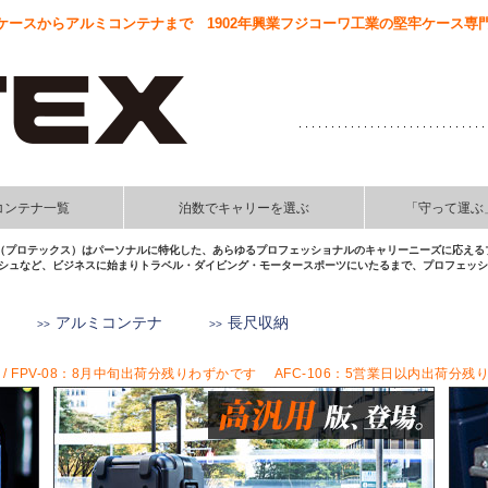
ースからアルミコンテナまで 1902年興業フジコーワ工業の堅牢ケース専門
コンテナ一覧
泊数でキャリーを選ぶ
「守って運ぶ
EX（プロテックス）はパーソナルに特化した、あらゆるプロフェッショナルのキャリーニーズに応える
シュなど、ビジネスに始まりトラベル・ダイビング・モータースポーツにいたるまで、プロフェッショ
アルミコンテナ
長尺収納
 / FPV-08：8月中旬出荷分残りわずかです AFC-106：5営業日以内出荷分残