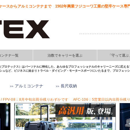
ースからアルミコンテナまで 1902年興業フジコーワ工業の堅牢ケース専門
コンテナ一覧
泊数でキャリーを選ぶ
「守って運ぶ
EX（プロテックス）はパーソナルに特化した、あらゆるプロフェッショナルのキャリーニーズに応える
シュなど、ビジネスに始まりトラベル・ダイビング・モータースポーツにいたるまで、プロフェッショ
アルミコンテナ
長尺収納
 / FPV-08：8月中旬出荷分残りわずかです AFC-106：5営業日以内出荷分残