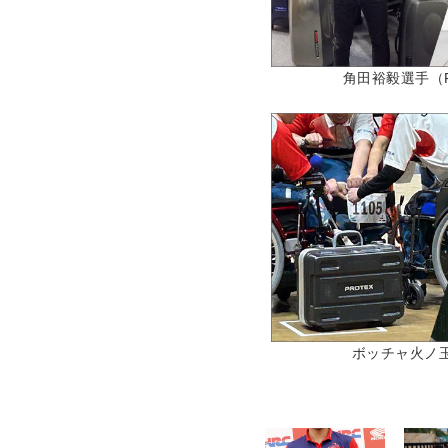
角田裕毅選手（F1）
ボッチャ火ノ玉JA