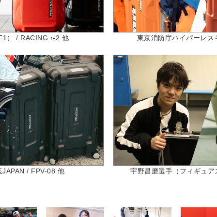
 / RACING r-2 他
東京消防庁ハイパーレスキュー
PAN / FPV-08 他
宇野昌磨選手（フィギュアスケー