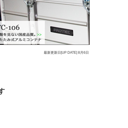
最新更新日[UP DATE]
8月6日
す