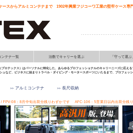
ースからアルミコンテナまで 1902年興業フジコーワ工業の堅牢ケース専門
コンテナ一覧
泊数でキャリーを選ぶ
「守って運ぶ
EX（プロテックス）はパーソナルに特化した、あらゆるプロフェッショナルのキャリーニーズに応える
シュなど、ビジネスに始まりトラベル・ダイビング・モータースポーツにいたるまで、プロフェッショ
アルミコンテナ
長尺収納
 / FPV-08：8月中旬出荷分残りわずかです AFC-106：5営業日以内出荷分残