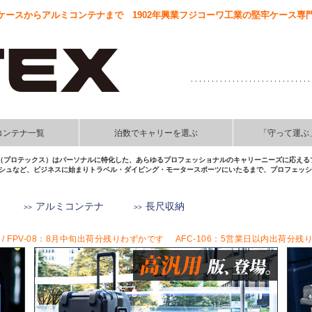
ースからアルミコンテナまで 1902年興業フジコーワ工業の堅牢ケース専門
コンテナ一覧
泊数でキャリーを選ぶ
「守って運ぶ
EX（プロテックス）はパーソナルに特化した、あらゆるプロフェッショナルのキャリーニーズに応える
シュなど、ビジネスに始まりトラベル・ダイビング・モータースポーツにいたるまで、プロフェッショ
アルミコンテナ
長尺収納
 / FPV-08：8月中旬出荷分残りわずかです AFC-106：5営業日以内出荷分残