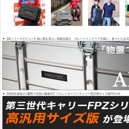
▼【新シリーズデビュー】他に類を見ない国産品質を、ガレージインテリア仕様に。折りたたみ式アル
▼【初回生産版が1週間で完売の最新作】フロントオープンキャリー高汎用サイズ版FPZ-09