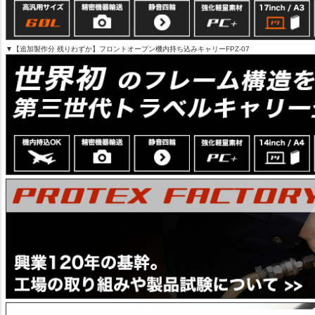
▼【追加製作分 残りわずか】フロントオープン機内持ち込みキャリーFPZ-07