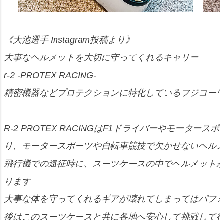
《大池選手 Instagram投稿より》
大事なヘルメットを大切に守ってくれるキャリー
r-2 -PROTEX RACING-
精密機器などプロテクションに特化しているフジコー
R-2 PROTEX RACINGはF1ドライバーやモー
り、モータースポーツや自転車競技で欠かせないヘル
飛行機での遠征時に、スーツケースの中でヘルメット
ります
大事な体を守ってくれるギアが壊れてしまってはパフ
後はこのスーツケースと共に各地へ安心して挑戦して