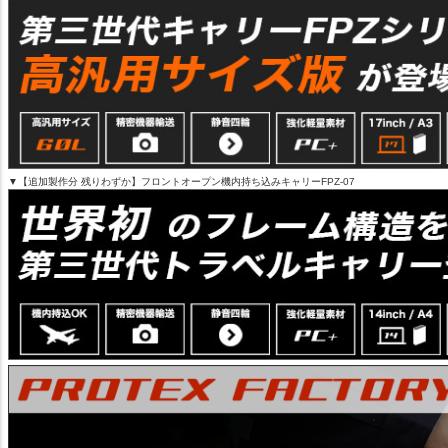
▼【追加製作分 残りわずか】フロントオープン機内持ち込みキャリーFPZ-07