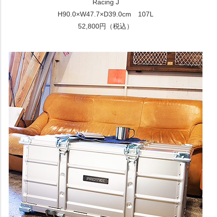
Racing J
H90.0×W47.7×D39.0cm 107L
52,800円（税込）