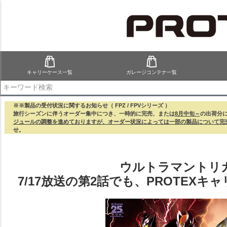
キャリーケース一覧
ガレージコンテナ一覧
検索
※※製品の受付状況に関するお知らせ（ FPZ / FPVシリーズ ）
旅行シーズンに伴うオーダー集中につき、一時的に完売、または
8月中旬～
の出荷分
ジュールの調整を進めておりますが、オーダー状況によっては一部の製品について完
せ。
ウルトラマントリ
7/17放送の第2話でも、PROTEX