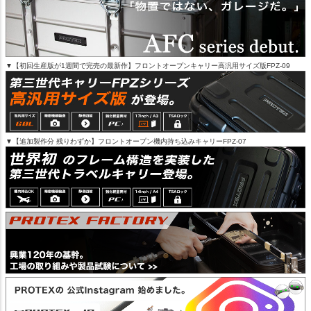
▼【初回生産版が1週間で完売の最新作】フロントオープンキャリー高汎用サイズ版FPZ-09
▼【追加製作分 残りわずか】フロントオープン機内持ち込みキャリーFPZ-07