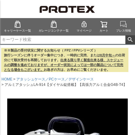
キャリーケース一覧
ガレージコンテナ一覧
マイページ
カート
プレス情報
※※製品の受付状況に関するお知らせ（ FPZ / FPVシリーズ ）
旅行シーズンに伴うオーダー集中につき、一時的に完売、または
8月中旬～
の出荷
分にて順次受付を再開しております。
出来る限り早く製造出来る様、スケジュー
ルの調整を進めておりますが、オーダー状況によっては一部の製品について完売
となる場合もございます。
お急ぎの方は、お早めにご覧くださいませ。
HOME
アタッシュケース／PCケース／デザインケース
アルミアタッシュLA-914【ダイヤル錠搭載】【高張力アルミ合金G4B-T4】