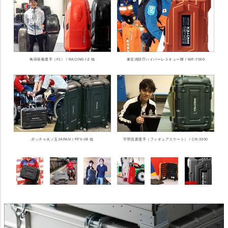
角田裕毅選手（F1） / RACING r-2 他
東京消防庁ハイパーレスキュー隊 / WP-7000
ボッチャ火ノ玉JAPAN / FPV-08 他
宇野昌磨選手（フィギュアスケート） / CR-3300