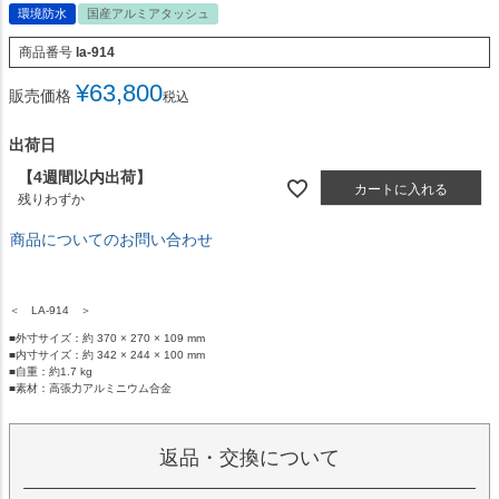
環境防水
国産アルミアタッシュ
商品番号
la-914
¥
63,800
販売価格
税込
出荷日
【4週間以内出荷】
カートに入れる
残りわずか
商品についてのお問い合わせ
＜ LA-914 ＞
■外寸サイズ：約 370 × 270 × 109 mm
■内寸サイズ：約 342 × 244 × 100 mm
■自重：約1.7 kg
■素材：高張力アルミニウム合金
返品・交換について