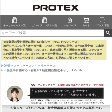
キャリーケース一覧
ガレージコンテナ一覧
マイページ
カート
プレス情報
※※製品の受付状況に関するお知らせ（ FPZ / FPVシリーズ ）
旅行シーズンに伴うオーダー集中につき、一時的に完売、または
8月中旬～
の出荷
分にて順次受付を再開しております。
出来る限り早く製造出来る様、スケジュー
ルの調整を進めておりますが、オーダー状況によっては一部の製品について完売
となる場合もございます。
お急ぎの方は、お早めにご覧くださいませ。
HOME
スーツケース／キャリーケース
＜受託手荷物対応＞容量40L精密機器輸送キャリーFP-32N