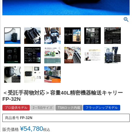
＜受託手荷物対応＞容量40L精密機器輸送キャリー
FP-32N
プロ提供モデル
2～5泊サイズ
TSAロック内蔵
フラッグシップモデル
商品番号
FP-32N
¥
54,780
販売価格
税込