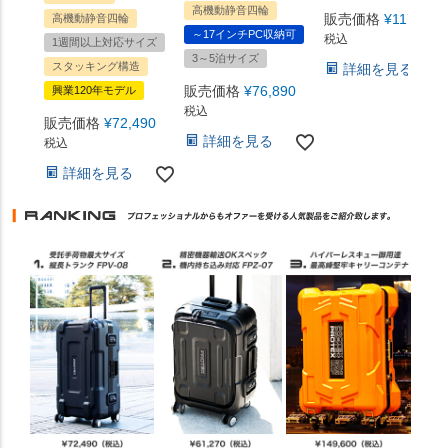
高機動静音四輪
販売価格
¥
117,700
高機動静音四輪
～17インチPC収納可
税込
1週間以上対応サイズ
3～5泊サイズ
スタッキング構造
詳細を見る
販売価格
¥
76,890
興業120年モデル
税込
販売価格
¥
72,490
詳細を見る
税込
詳細を見る