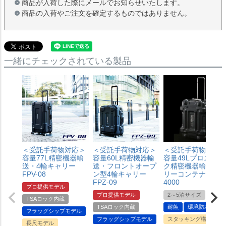
商品が入荷した際にメールでお知らせいたします。
商品の入荷やご注文を確定するものではありません。
一緒にチェックされている製品
＜受託手荷物対応＞
＜受託手荷物対応＞
＜受託手荷物対応
容量77L精密機器輸
容量60L精密機器輸
容量49Lプロスペッ
送・4輪キャリー
送・フロントオープ
ク精密機器輸送キ
FPV-08
ン型4輪キャリー
リーコンテナCR-
FPZ-09
4000
プロ提供モデル
プロ提供モデル
2～5泊サイズ
耐候
TSAロック内蔵
TSAロック内蔵
耐蝕
環境防水
フラッグシップモデル
フラッグシップモデル
スタッキング構造
長尺モデル